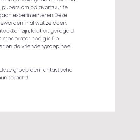
ls pubers om op avontuur te
s gaan experimenteren. Deze
 geworden in al wat ze doen.
dekken zijn, leidt dit geregeld
ls moderator nodig is. De
jker en de vriendengroep heel
or deze groep een fantastische
 hun terecht!