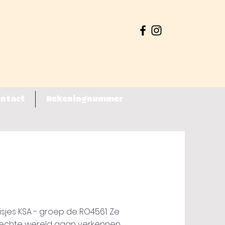
ntact
Rekeningnummer
isjes KSA - groep de RO4561. Ze
 echte wereld gaan verkennen.